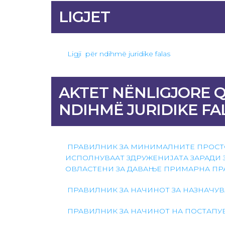
LIGJET
Ligji për ndihmë juridike falas
AKTET NËNLIGJORE QË
NDIHMË JURIDIKE FA
ПРАВИЛНИК ЗА МИНИМАЛНИТЕ ПРОСТО
ИСПОЛНУВААТ ЗДРУЖЕНИЈАТА ЗАРАДИ
ОВЛАСТЕНИ ЗА ДАВАЊЕ ПРИМАРНА П
ПРАВИЛНИК ЗА НАЧИНОТ ЗА НАЗНАЧУВ
ПРАВИЛНИК ЗА НАЧИНОТ НА ПОСТАПУ