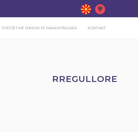
PYETJET MË SHPESH TË PARASHTRUARA
KONTAKT
RREGULLORE