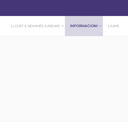
LLOJET E NDIHMËS JURIDIKE
INFORMACIONI
LAJME