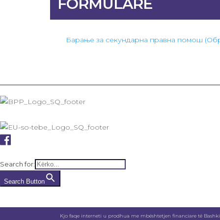
FORMULARË
Барање за секундарна правна помош (Об
Search for:
Search Button
Kjo faqe interneti u prodhua me mbështetjen financiare të Bashkim