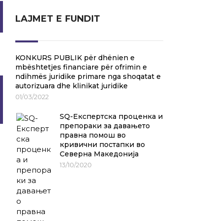
LAJMET E FUNDIT
KONKURS PUBLIK për dhënien e
mbështetjes financiare për ofrimin e
ndihmës juridike primare nga shoqatat e
autorizuara dhe klinikat juridike
01/03/2022
SQ-Експертска проценка и
препораки за давањето
правна помош во
кривични постапки во
Северна Македонија
13/10/2020