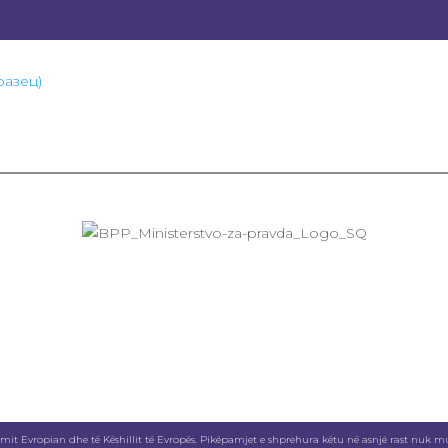
разец)
it Evropian dhe të Këshillit të Evropës. Pikëpamjet e shprehura këtu në asnjë rast nuk mun