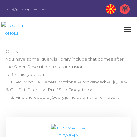
info@pravnapomos.mk
Oops...
You have some jquery.js library include that comes after
the Slider Revolution files js inclusion.
To fix this, you can:
1. Set 'Module General Options' -> 'Advanced' -> 'jQuery
& OutPut Filters' -> 'Put JS to Body' to on
2. Find the double jQuery.js inclusion and remove it