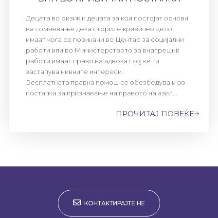
Децата во ризик и децата за кои постојат основи
на сомневање дека сториле кривично дело
имаат кога се повикани во Центар за социјални
работи или во Министерството за внатрешни
работи имаат право на адвокат кој ќе ги
застапува нивните интереси.
Бесплатната правна помош се обезбедува и во
постапка за признавање на правото на азил...
ПРОЧИТАЈ ПОВЕЌЕ
КОНТАКТИРАЈТЕ НЕ